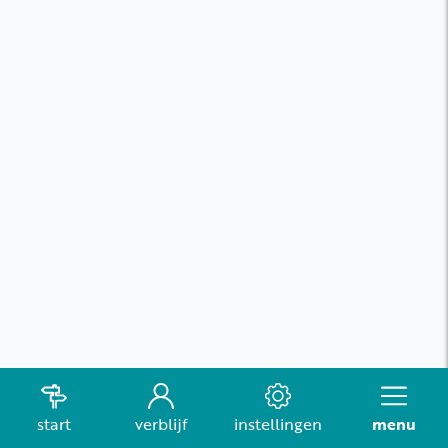
start
verblijf
instellingen
menu